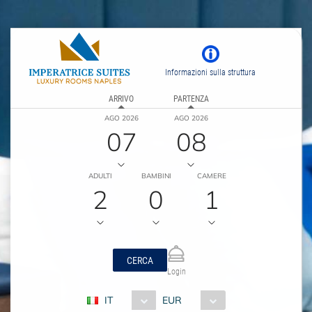
Informazioni sulla struttura
ARRIVO
PARTENZA
AGO 2026
AGO 2026
07
08
ADULTI
BAMBINI
CAMERE
2
0
1
CERCA
Login
IT
EUR