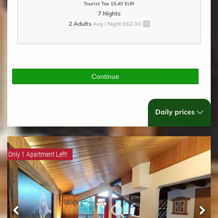
Tourist Tax 15.40 EUR
7 Nights
2 Adults
Avg / Night €62.00
Continue
Daily prices
Only 1 Apartment Left!