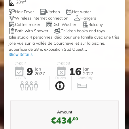
2
28m
Hair Dryer
Kitchen
Hot water
Wireless internet connection
Hangers
Coffee maker
Dish Washer
Balcony
Bath with Shower
Children books and toys
Jolie studio 4 personnes idéal pour une famille avec une très
jolie vue sur la vallée de Courchevel et sur la piscine.
Superficie de 28m, exposition Sud Ouest....
Show Details
Check in
Check out
9
16
Jan
Jan
2027
2027
GUESTS
Policies
Room Only
Amount
€434
,00