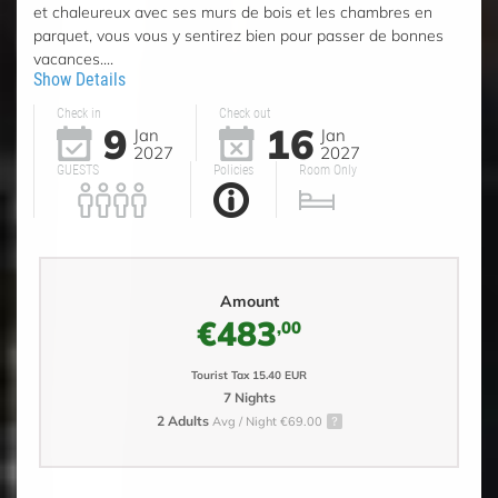
et chaleureux avec ses murs de bois et les chambres en
parquet, vous vous y sentirez bien pour passer de bonnes
vacances....
Show Details
Check in
Check out
9
16
Jan
Jan
2027
2027
GUESTS
Policies
Room Only
Amount
€483
,00
Tourist Tax 15.40 EUR
7 Nights
2 Adults
Avg / Night €69.00