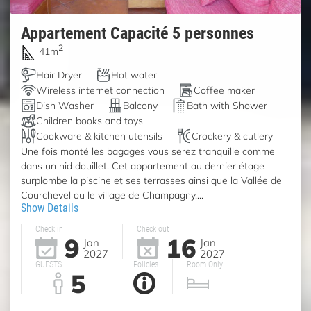
Appartement Capacité 5 personnes
2
41m
Hair Dryer
Hot water
Wireless internet connection
Coffee maker
Dish Washer
Balcony
Bath with Shower
Children books and toys
Cookware & kitchen utensils
Crockery & cutlery
Une fois monté les bagages vous serez tranquille comme
dans un nid douillet. Cet appartement au dernier étage
surplombe la piscine et ses terrasses ainsi que la Vallée de
Courchevel ou le village de Champagny....
Show Details
Check in
Check out
9
16
Jan
Jan
2027
2027
GUESTS
Policies
Room Only
5