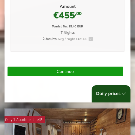
Amount
€455
,00
Tourist Tax 15.40 EUR
7 Nights
2 Adults
Avg / Night €65.00
Continue
Daily prices
Only 1 Apartment Left!