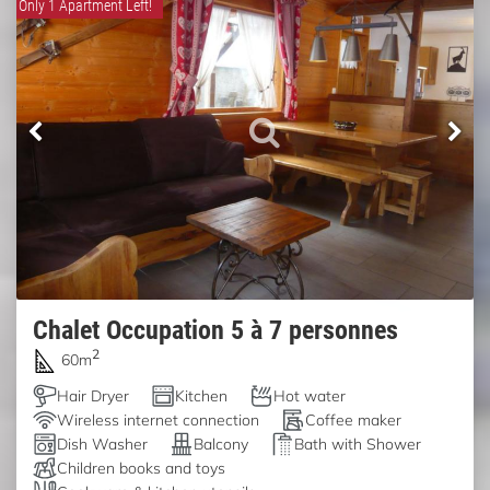
Only 1 Apartment Left!
Chalet Occupation 5 à 7 personnes
2
60m
Hair Dryer
Kitchen
Hot water
Wireless internet connection
Coffee maker
Dish Washer
Balcony
Bath with Shower
Children books and toys