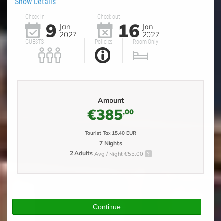
Show Details
Check in
Check out
9
16
Jan
Jan
2027
2027
GUESTS
Policies
Room Only
Amount
€385
,00
Tourist Tax 15.40 EUR
7 Nights
2 Adults
Avg / Night €55.00
Continue