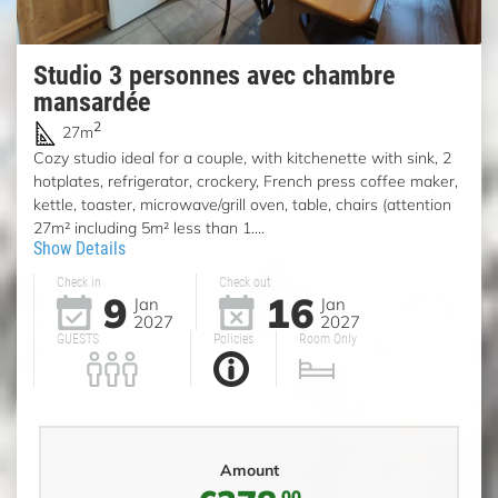
Studio 3 personnes avec chambre
mansardée
2
27m
Cozy studio ideal for a couple, with kitchenette with sink, 2
hotplates, refrigerator, crockery, French press coffee maker,
kettle, toaster, microwave/grill oven, table, chairs (attention
27m² including 5m² less than 1....
Show Details
Check in
Check out
9
16
Jan
Jan
2027
2027
GUESTS
Policies
Room Only
Amount
,00