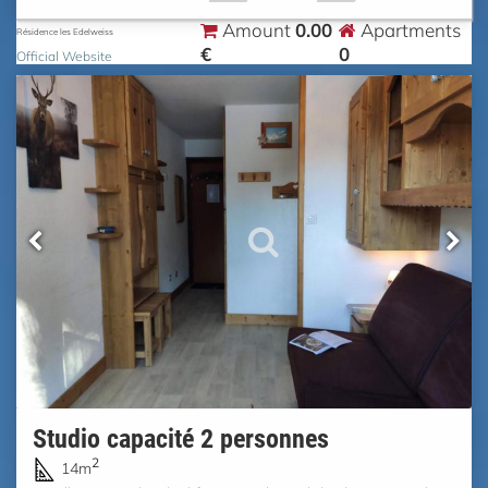
0.00
Amount
Apartments
Résidence les Edelweiss
€
0
Official Website
Studio capacité 2 personnes
2
14m