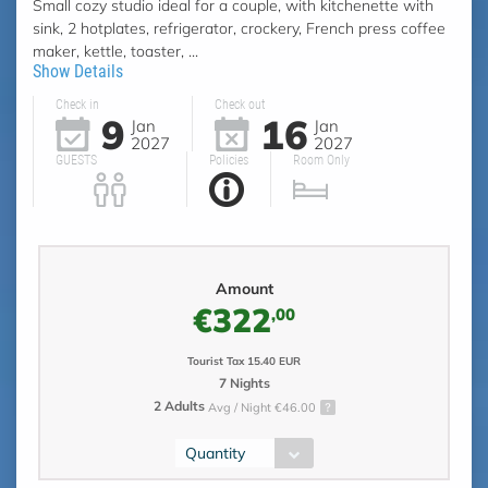
Small cozy studio ideal for a couple, with kitchenette with
sink, 2 hotplates, refrigerator, crockery, French press coffee
maker, kettle, toaster, ...
Show Details
Check in
Check out
9
16
Jan
Jan
2027
2027
GUESTS
Policies
Room Only
Amount
€322
,00
Tourist Tax 15.40 EUR
7 Nights
2 Adults
Avg / Night €46.00
Quantity