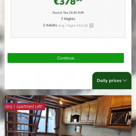
€378
Tourist Tax 15.40 EUR
7 Nights
2 Adults
Avg / Night €54.00
Continue
Daily prices
Only 1 Apartment Left!