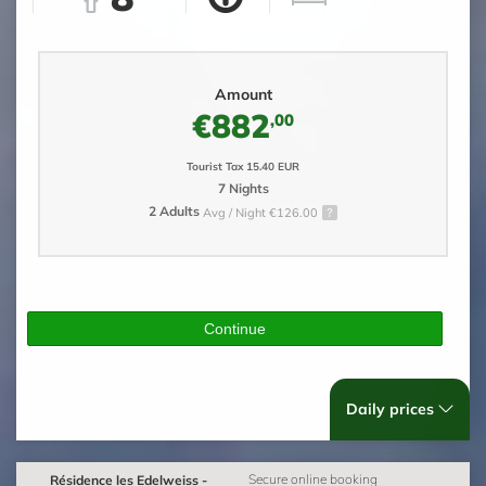
Amount
€882
,00
Tourist Tax 15.40 EUR
7 Nights
2 Adults
Avg / Night €126.00
Continue
Daily prices
Résidence les Edelweiss -
Secure online booking