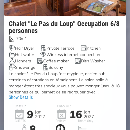
Chalet "Le Pas du Loup" Occupation 6/8
personnes
2
70m
Hair Dryer
Private Terrace
Kitchen
Hot water
Wireless internet connection
Hangers
Coffee maker
Dish Washer
Shower gel
Balcony
Le chalet "Le Pas du Loup "est atypique, ancien pub,
certaines décorations en témoignent. Le salon salle à
manger étant très spacieux vous pouvez manger jusqu'à 18
personnes ce qui permet de se regrouper avec ...
Show Details
Check in
Check out
9
16
Jan
Jan
2027
2027
GUESTS
Policies
Room Only
8