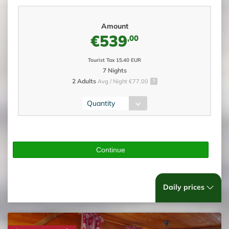
Amount
€539
,00
Tourist Tax 15.40 EUR
7 Nights
2 Adults
Avg / Night €77.00
Quantity
Continue
Daily prices