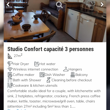
Studio Confort capacité 3 personnes
2
27m
Hair Dryer
Hot water
Wireless internet connection
Hangers
Coffee maker
Dish Washer
Balcony
Bath with Shower
Cleaning before checkout
Cookware & kitchen utensils
Comfortable studio ideal for a couple, with kitchenette with
sink, 2 hotplates, refrigerator, crockery, French press coffee
maker, kettle, toaster, microwave/grill oven, table, chairs
(attention 27m² including 5m² less than 1.....