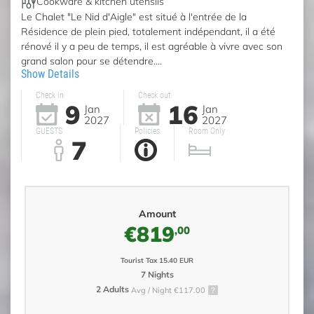
Cookware & kitchen utensils
Le Chalet "Le Nid d'Aigle" est situé à l'entrée de la
Résidence de plein pied, totalement indépendant, il a été
rénové il y a peu de temps, il est agréable à vivre avec son
grand salon pour se détendre....
Show Details
Check in
Check out
9
16
Jan
Jan
2027
2027
GUESTS
Policies
Room Only
7
Amount
€819
,00
Tourist Tax 15.40 EUR
7 Nights
2 Adults
Avg / Night €117.00