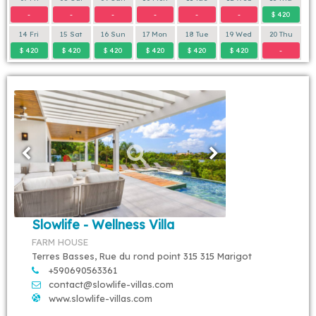
-
-
-
-
-
-
$ 420
14 Fri
15 Sat
16 Sun
17 Mon
18 Tue
19 Wed
20 Thu
$ 420
$ 420
$ 420
$ 420
$ 420
$ 420
-
Slowlife - Wellness Villa
FARM HOUSE
Terres Basses, Rue du rond point 315 315 Marigot
+590690563361
contact@slowlife-villas.com
www.slowlife-villas.com