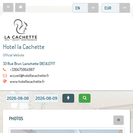
EN
EUR
Hotel la Cachette
Official Website
33 Rue Brun Larochette DIEULEFIT
+330475964987
accueil@hotellacachette.fr
www.hotellacachette.fr
PHOTOS