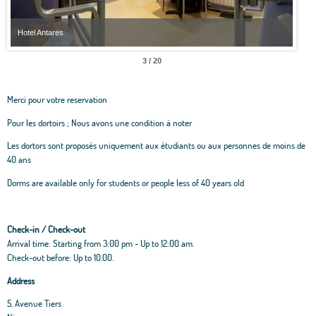
Hotel Antares
Hote
3 / 20
Merci pour votre reservation
Pour les dortoirs ; Nous avons une condition à noter
Les dortors sont proposés uniquement aux étudiants ou aux personnes de moins de
40 ans
Dorms are available only for students or people less of 40 years old
Check-in / Check-out
Arrival time: Starting from 3:00 pm - Up to 12:00 am.
Check-out before: Up to 10.00.
Address
5, Avenue Tiers