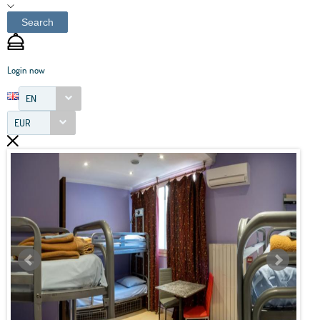
Search
Login now
EN
EUR