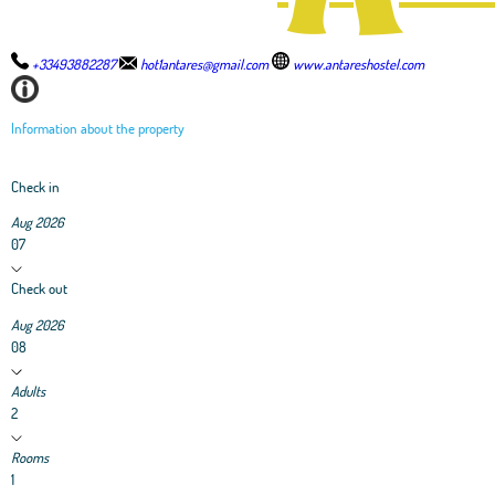
+33493882287
hot1antares@gmail.com
www.antareshostel.com
Information about the property
Check in
Aug 2026
07
Check out
Aug 2026
08
Adults
2
Rooms
1