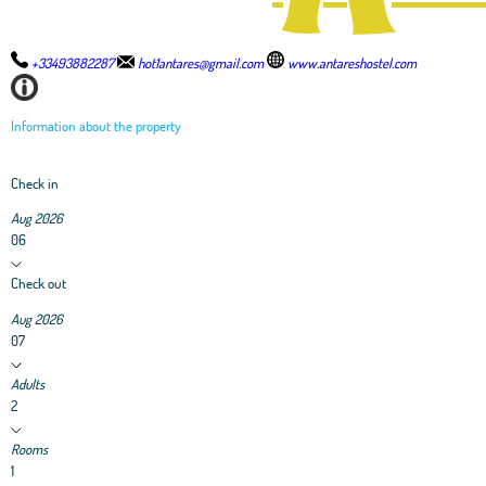
+33493882287
hot1antares@gmail.com
www.antareshostel.com
Information about the property
Check in
Aug 2026
06
Check out
Aug 2026
07
Adults
2
Rooms
1