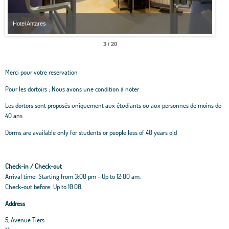
Hotel Antares
Hote
3 / 20
Merci pour votre reservation
Pour les dortoirs ; Nous avons une condition à noter
Les dortors sont proposés uniquement aux étudiants ou aux personnes de moins de
40 ans
Dorms are available only for students or people less of 40 years old
Check-in / Check-out
Arrival time: Starting from 3:00 pm - Up to 12:00 am.
Check-out before: Up to 10.00.
Address
5, Avenue Tiers