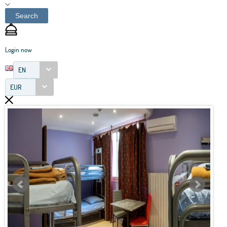
Search
Login now
EN
EUR