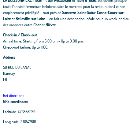
LA BUISSONNIÈRE
,
Hôtel
**
, Bar, Restaurant
et
Table d’Hôtes
, est ouvert presque
toute l’année (fermeture hebdomadaire le mercredi pour la restauration) et son
emplacement privilégié – tout près de
Sancerre
,
Saint-Satur
,
Cosne-Cours-sur-
Loire
et
Belleville-sur-Loire
–, en fait une destination idéale pour un week-end ou
des vacances entre
Cher
et
Nièvre
.
Check-in / Check-out
Arrival time: Starting from 5:00 pm - Up to 9:00 pm.
Check-out before: Up to 11.00.
Address
58 RUE DU CANAL
Bannay
FR
Get directions
GPS coordinates
Latitude:
47.3856239
Longitude:
2.8847816