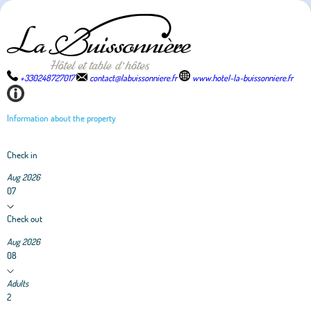
+330248727017
contact@labuissonniere.fr
www.hotel-la-buissonniere.fr
Information about the property
Check in
Aug 2026
07
Check out
Aug 2026
08
Adults
2