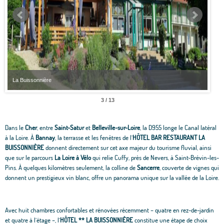
La Buissonnière
La B
3 / 13
Dans le
Cher
, entre
Saint-Satur
et
Belleville-sur-Loire
, la D955 longe le Canal latéral
à la Loire. À
Bannay
, la terrasse et les fenêtres de l’
HÔTEL BAR RESTAURANT LA
BUISSONNIÈRE
donnent directement sur cet axe majeur du tourisme fluvial, ainsi
que sur le parcours
La Loire à Vélo
qui relie Cuffy, près de Nevers, à Saint-Brévin-les-
Pins. À quelques kilomètres seulement, la colline de
Sancerre
, couverte de vignes qui
donnent un prestigieux vin blanc, offre un panorama unique sur la vallée de la Loire.
Avec huit chambres confortables et rénovées récemment – quatre en rez-de-jardin
et quatre à l’étage –, l’
HÔTEL
**
LA BUISSONNIÈRE
constitue une étape de choix