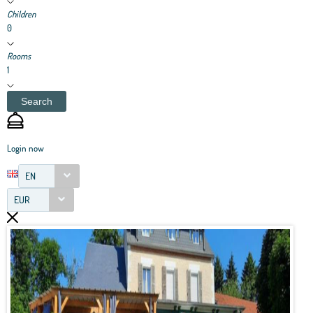
Children
0
Rooms
1
Search
Login now
EN
EUR