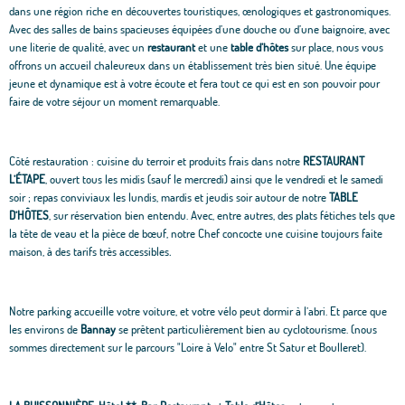
dans une région riche en découvertes touristiques, œnologiques et gastronomiques.
Avec des salles de bains spacieuses équipées d’une douche ou d’une baignoire, avec
une literie de qualité, avec un
restaurant
et une
table d’hôtes
sur place, nous vous
offrons un accueil chaleureux dans un établissement très bien situé. Une équipe
jeune et dynamique est à votre écoute et fera tout ce qui est en son pouvoir pour
faire de votre séjour un moment remarquable.
Côté restauration : cuisine du terroir et produits frais dans notre
RESTAURANT
L’ÉTAPE
, ouvert tous les midis (sauf le mercredi) ainsi que le vendredi et le samedi
soir ; repas conviviaux les lundis, mardis et jeudis soir autour de notre
TABLE
D’HÔTES
, sur réservation bien entendu. Avec, entre autres, des plats fétiches tels que
la tête de veau et la pièce de bœuf, notre Chef concocte une cuisine toujours faite
maison, à des tarifs très accessibles
.
Notre parking accueille votre voiture, et votre vélo peut dormir à l’abri. Et parce que
les environs de
Bannay
se prêtent particulièrement bien au cyclotourisme. (nous
sommes directement sur le parcours "Loire à Velo" entre St Satur et Boulleret).