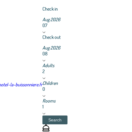
Check in
Aug 2026
07
Check out
Aug 2026
08
Adults
2
Children
tel-la-buissonniere.fr
0
Rooms
1
Search