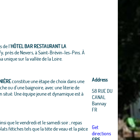
s de l’
HÔTEL BAR RESTAURANT LA
fy, près de Nevers, à Saint-Brévin-les-Pins. À
 unique sur la vallée de la Loire.
Address
NIÈRE
constitue une étape de choix dans une
he ou d’une baignoire, avec une literie de
58 RUE DU
n situé. Une équipe jeune et dynamique est à
CANAL
Bannay
FR
insi que le vendredi et le samedi soir ; repas
Get
ats fétiches tels que la tête de veau et la pièce
directions
GPS