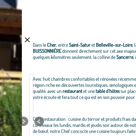
Dans le
Cher
, entre
Saint-Satur
et
Belleville-sur-Loire
, 
BUISSONNIÈRE
donnent directement sur cet axe majeur 
quelques kilomètres seulement, la colline de
Sancerre
,
Avec huit chambres confortables et rénovées récemment –
région riche en découvertes touristiques, œnologiques e
qualité, avec un
restaurant
et une
table d’hôtes
sur plac
votre écoute et fera tout ce qui est en son pouvoir po
Côté restauration : cuisine du terroir et produits frais 
conviviaux les lundis, mardis et jeudis soir autour de no
de bœuf, notre Chef concocte une cuisine toujours faite 