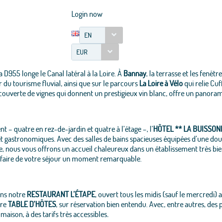
Login now
EN
EUR
la D955 longe le Canal latéral à la Loire. À
Bannay
, la terrasse et les fenêtre
du tourisme fluvial, ainsi que sur le parcours
La Loire à Vélo
qui relie Cuf
 couverte de vignes qui donnent un prestigieux vin blanc, offre un panorama
 quatre en rez-de-jardin et quatre à l’étage –, l’
HÔTEL
**
LA BUISSON
t gastronomiques. Avec des salles de bains spacieuses équipées d’une douc
e, nous vous offrons un accueil chaleureux dans un établissement très bie
ur faire de votre séjour un moment remarquable.
dans notre
RESTAURANT L’ÉTAPE
, ouvert tous les midis (sauf le mercredi) a
tre
TABLE D’HÔTES
, sur réservation bien entendu. Avec, entre autres, des pl
maison, à des tarifs très accessibles
.