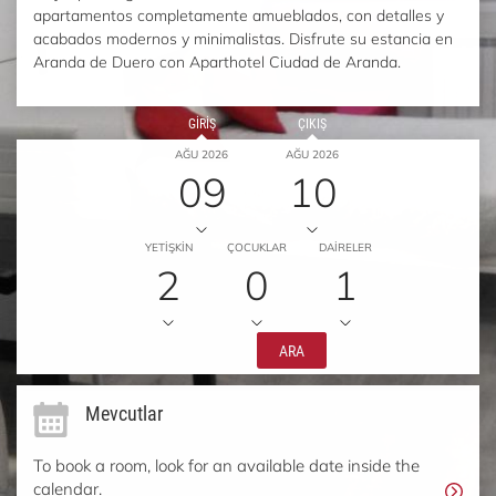
apartamentos completamente amueblados, con detalles y
acabados modernos y minimalistas. Disfrute su estancia en
Aranda de Duero con Aparthotel Ciudad de Aranda.
GIRIŞ
ÇIKIŞ
AĞU 2026
AĞU 2026
09
10
YETIŞKIN
ÇOCUKLAR
DAIRELER
2
0
1
ARA
Mevcutlar
To book a room, look for an available date inside the
calendar.