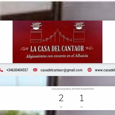
+34630404557
casadelcantaor@gmail.com
www.casadelc
VOLWASSENEN
APPARTEMENTEN
2
1