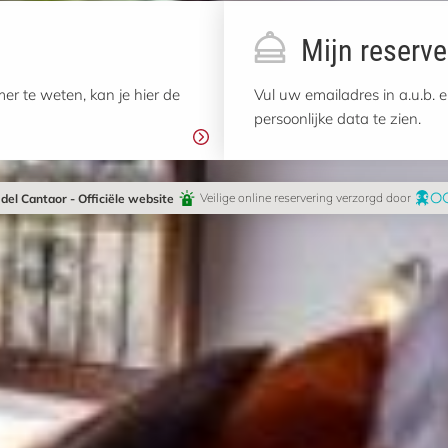
Mijn reserve
r te weten, kan je hier de
Vul uw emailadres in a.u.b.
persoonlijke data te zien.
del Cantaor - Officiële website
Veilige online reservering verzorgd door