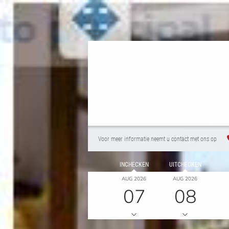
Voor meer informatie neemt u contact met ons op
INCHECKEN
UITCHECKEN
AUG 2026
AUG 2026
07
08