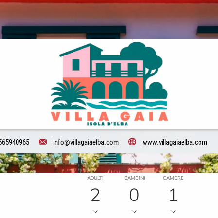
565940965
info@villagaiaelba.com
www.villagaiaelba.com
ADULTI
BAMBINI
CAMERE
2
0
1