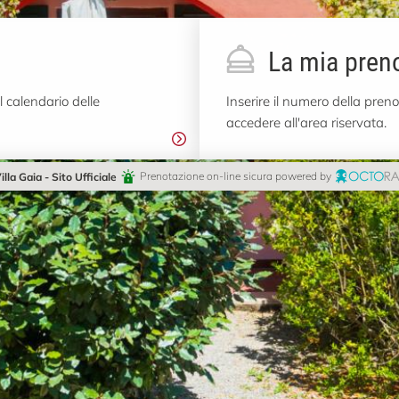
La mia pren
l calendario delle
Inserire il numero della preno
accedere all'area riservata.
illa Gaia - Sito Ufficiale
Prenotazione on-line sicura powered by