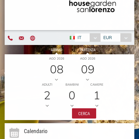
IT
EUR
ARRIVO
PARTENZA
AGO 2026
AGO 2026
08
09
ADULTI
BAMBINI
CAMERE
2
0
1
CERCA
Calendario