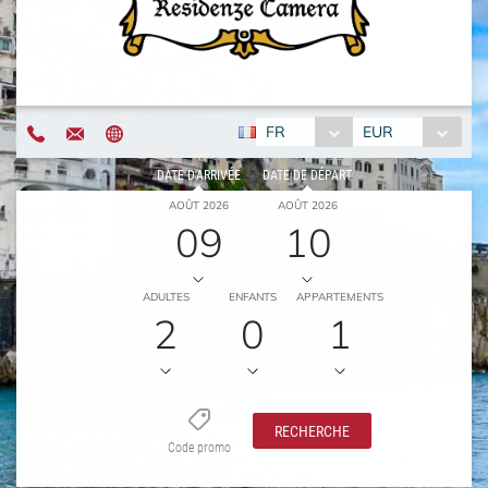
FR
EUR
DATE D'ARRIVÉE
DATE DE DÉPART
AOÛT 2026
AOÛT 2026
09
10
ADULTES
ENFANTS
APPARTEMENTS
2
0
1
RECHERCHE
Code promo