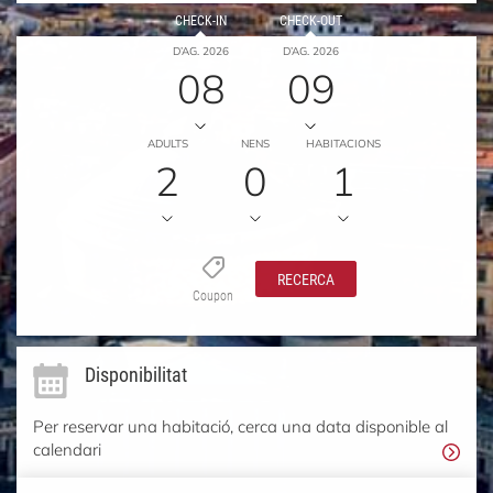
CHECK-IN
CHECK-OUT
D’AG. 2026
D’AG. 2026
08
09
ADULTS
NENS
HABITACIONS
2
0
1
RECERCA
Coupon
Disponibilitat
Per reservar una habitació, cerca una data disponible al
calendari