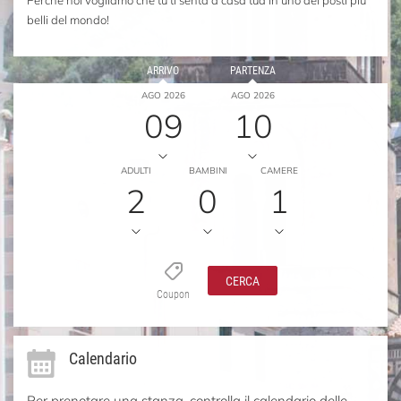
Perché noi vogliamo che tu ti senta a casa tua in uno dei posti più
belli del mondo!
ARRIVO
PARTENZA
AGO 2026
AGO 2026
09
10
ADULTI
BAMBINI
CAMERE
2
0
1
CERCA
Coupon
Calendario
Per prenotare una stanza, controlla il calendario delle