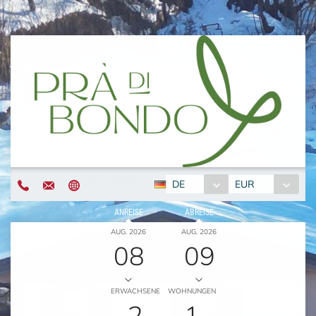
DE
EUR
ANREISE
ABREISE
AUG. 2026
AUG. 2026
08
09
ERWACHSENE
WOHNUNGEN
2
1