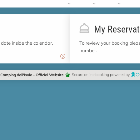
My Reservat
 date inside the calendar.
To review your booking pleas
number.
 Camping dell'Isola - Official Website
Secure online booking powered by