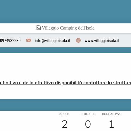
0974932230
info@villaggioisola.it
www.villaggioisola.it
finitivo e della effettiva disponibilità contattare la strutt
ADULTS
CHILDREN
BUNGALOWS
2
0
1