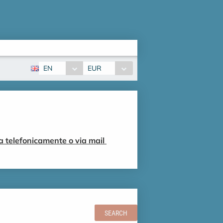
EN
EUR
ura telefonicamente o via mail
SEARCH