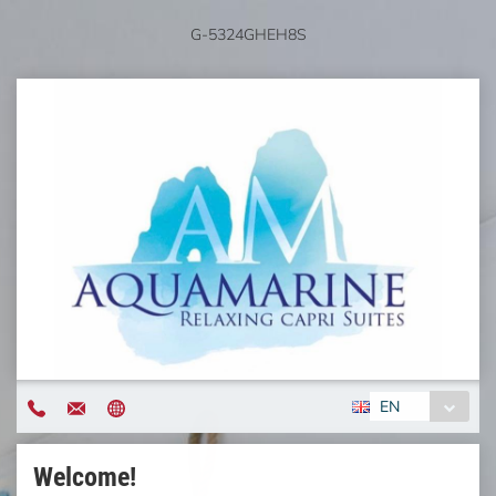
G-5324GHEH8S
EN
Welcome!