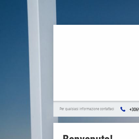
+306
Per qualsiasi informazione contattaci
Benvenuto!