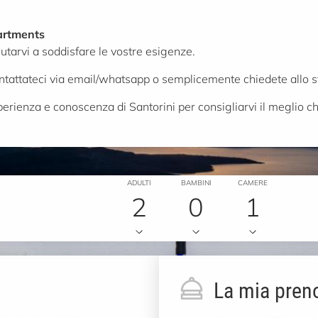
artments
utarvi a soddisfare le vostre esigenze.
 contattateci via email/whatsapp o semplicemente chiedete allo 
sperienza e conoscenza di Santorini per consigliarvi il meglio che
ADULTI
BAMBINI
CAMERE
2
0
1
La mia pren