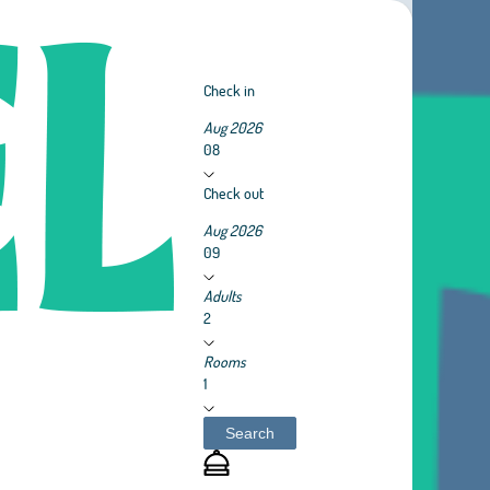
Check in
Aug 2026
08
Check out
Aug 2026
09
Adults
2
Rooms
1
Search