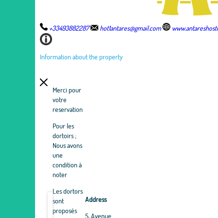
+33493882287
hot1antares@gmail.com
www.antareshost
Information about the property
Merci pour
votre
reservation
Pour les
dortoirs ;
Nous avons
une
condition à
noter
Les dortors
Address
sont
proposés
5, Avenue