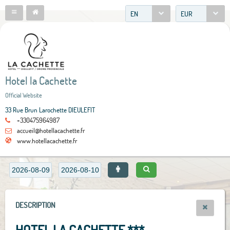
EN
EUR
Hotel la Cachette
Official Website
33 Rue Brun Larochette DIEULEFIT
+330475964987
accueil@hotellacachette.fr
www.hotellacachette.fr
DESCRIPTION