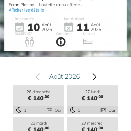
Ecran Plasma. - bouteille d’eau offerte....
Afficher les détails
Date d'arrivée
Date de départ
10
11
Août
Août
2026
2026
OCCUPANTS
Conditions
Sans petit...
Août 2026
26 dimanche
27 lundi
,00
,00
€ 140
€ 140
1
Oui
1
Oui
28 mardi
29 mercredi
,00
,00
€ 140
€ 140