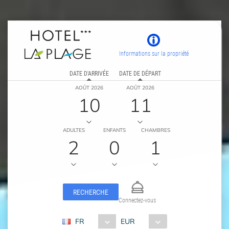
Informations sur la propriété
DATE D'ARRIVÉE
DATE DE DÉPART
AOÛT 2026
AOÛT 2026
10
11
ADULTES
ENFANTS
CHAMBRES
2
0
1
RECHERCHE
Connectez-vous
FR
EUR