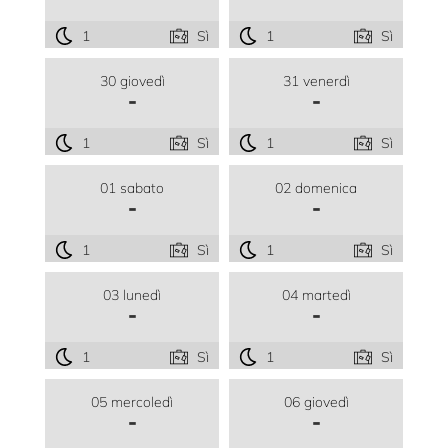
1
Sì
1
Sì
30 giovedì
31 venerdì
-
-
1
Sì
1
Sì
01 sabato
02 domenica
-
-
1
Sì
1
Sì
03 lunedì
04 martedì
-
-
1
Sì
1
Sì
05 mercoledì
06 giovedì
-
-