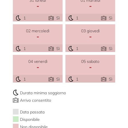
31 lunedì
01 martedì
-
-
1
Sì
1
Sì
02 mercoledì
03 giovedì
-
-
1
Sì
1
Sì
04 venerdì
05 sabato
-
-
1
Sì
1
Sì
Durata minima soggiorno
Arrivo consentito
Data passata
Disponibile
Non disponibile