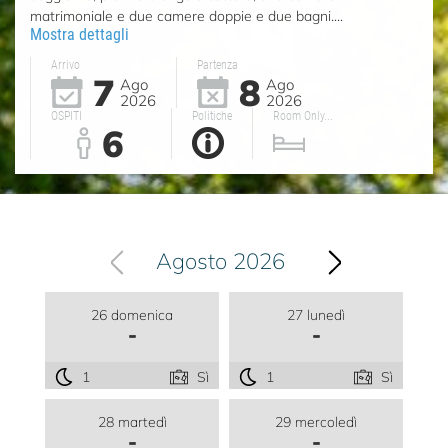
matrimoniale e due camere doppie e due bagni....
Mostra dettagli
Arrivo
Partenza
7
8
Ago
Ago
2026
2026
OSPITI
Politiche
Room Only...
6
Agosto 2026
26 domenica
27 lunedì
-
-
1
Sì
1
Sì
28 martedì
29 mercoledì
-
-