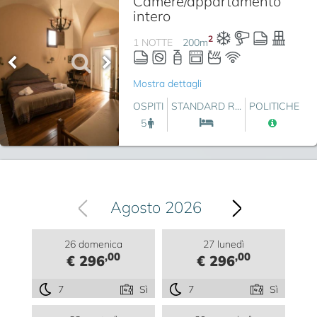
Camere/appartamento
intero
2
1 NOTTE
200
m
Mostra dettagli
OSPITI
STANDARD R...
POLITICHE
5
Agosto 2026
26 domenica
27 lunedì
,00
,00
€ 296
€ 296
7
Sì
7
Sì