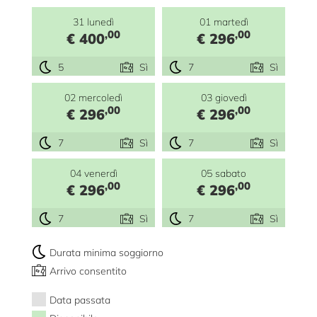
31 lunedì
01 martedì
,00
,00
€ 400
€ 296
5
Sì
7
Sì
02 mercoledì
03 giovedì
,00
,00
€ 296
€ 296
7
Sì
7
Sì
04 venerdì
05 sabato
,00
,00
€ 296
€ 296
7
Sì
7
Sì
Durata minima soggiorno
Arrivo consentito
Data passata