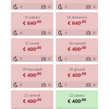
4
Sì
4
Sì
15 sabato
16 domenica
,00
,00
€ 640
€ 640
4
Sì
4
Sì
17 lunedì
18 martedì
,00
,00
€ 400
€ 400
5
Sì
5
Sì
19 mercoledì
20 giovedì
,00
,00
€ 400
€ 400
5
Sì
5
Sì
21 venerdì
22 sabato
,00
,00
€ 400
€ 400