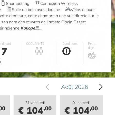
Shampooing
Connexion Wireless
e
Salle de bain avec douche
Vélos à louer
otre demeure, cette chambre a une vue directe sur le
ire son nom des œuvres de l'artiste Elocin Ossert
mérindienne
Kokopelli
,...
e départ
OCCUPANTS
Conditions
Petit-
7
déje...
t
6
Août 2026
31 vendredi
01 samedi
€ 104
€ 104
00
,00
,00