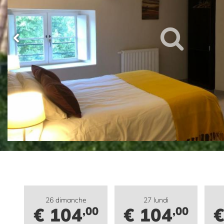
26 dimanche
27 lundi
€ 104
€ 104
€
,00
,00