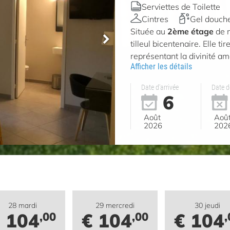
Serviettes de Toilette
Cintres
Gel douch
Située au
2ème étage
de n
tilleul bicentenaire. Elle t
représentant la divinité a
Afficher les détails
Date d'arrivée
Date d
6
Août
Aoû
2026
202
28 mardi
29 mercredi
30 jeudi
 104
€ 104
€ 104
,00
,00
,