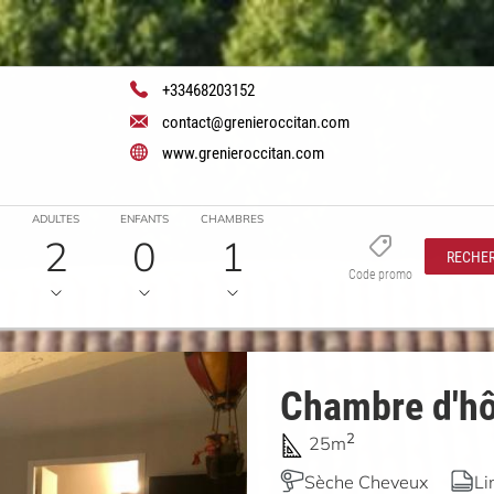
+33468203152
contact@grenieroccitan.com
www.grenieroccitan.com
ADULTES
ENFANTS
CHAMBRES
2
0
1
RECHE
Code promo
Chambre d'hô
2
25m
Sèche Cheveux
Li