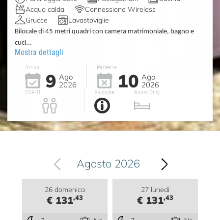
Acqua calda
Connessione Wireless
Grucce
Lavastoviglie
Bilocale di 45 metri quadri con camera matrimoniale, bagno e
cuci...
Mostra dettagli
Arrivo
Partenza
9
10
Ago
Ago
2026
2026
OSPITI
Politiche
Room Only
Agosto 2026
26 domenica
27 lunedì
,43
,43
€ 131
€ 131