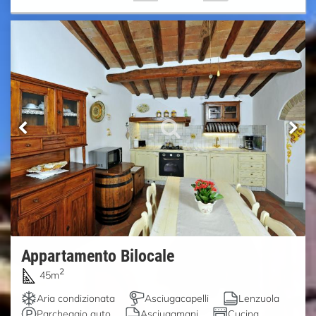
Appartamento Bilocale
2
45m
Aria condizionata
Asciugacapelli
Lenzuola
Parcheggio auto
Asciugamani
Cucina