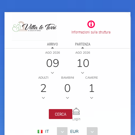
Informazioni sulla struttura
ARRIVO
PARTENZA
AGO 2026
AGO 2026
09
10
ADULTI
BAMBINI
CAMERE
2
0
1
CERCA
Login
IT
EUR