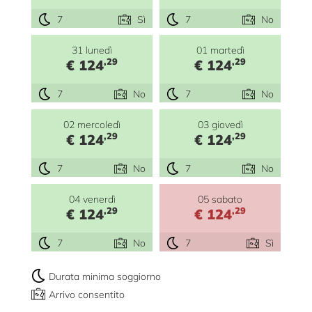
7
Sì
7
No
31 lunedì
01 martedì
,29
,29
€ 124
€ 124
7
No
7
No
02 mercoledì
03 giovedì
,29
,29
€ 124
€ 124
7
No
7
No
04 venerdì
05 sabato
,29
,29
€ 124
€ 124
7
No
7
Sì
Durata minima soggiorno
Arrivo consentito