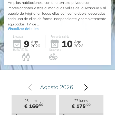
Amplias habitaciones, con una terraza privada con
impresionantes vistas al mar, a los valles de la Axarquía y al
pueblo de Frigiliana. Todas ellas con cama doble, decoradas
cada una de ellas de forma independiente y completamente
equipadas: TV de ...
Visualizar detalles
Llegada
Fecha de salida
9
10
Ago
Ago
2026
2026
HUÉSPEDES
Desayuno
Agosto 2026
26 domingo
27 lunes
,00
,00
€ 166
€ 175