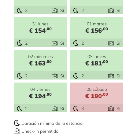
3
Sí
2
Sí
31 lunes
01 martes
,00
,00
€ 154
€ 156
2
Sí
2
Sí
02 miércoles
03 jueves
,00
,00
€ 163
€ 181
2
Sí
2
Sí
04 viernes
05 sábado
,00
,00
€ 194
€ 190
2
Sí
3
Sí
Duración mínima de la estancia
Check-in permitido