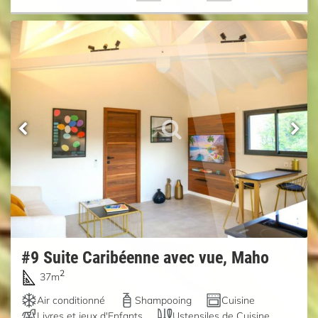
#9 Suite Caribéenne avec vue, Maho
2
37m
Air conditionné
Shampooing
Cuisine
Livres et jeux d'Enfants
Ustensiles de Cuisine