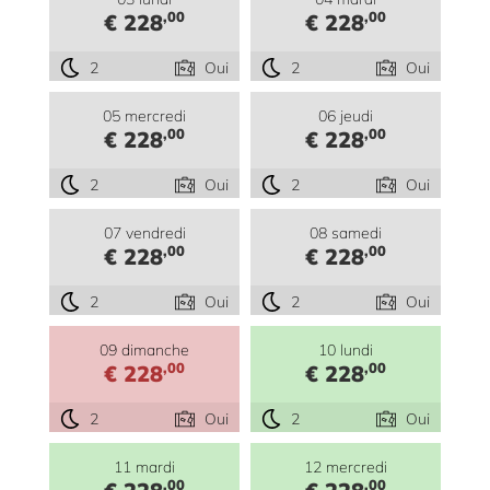
,00
,00
€ 228
€ 228
2
Oui
2
Oui
05 mercredi
06 jeudi
,00
,00
€ 228
€ 228
2
Oui
2
Oui
07 vendredi
08 samedi
,00
,00
€ 228
€ 228
2
Oui
2
Oui
09 dimanche
10 lundi
,00
,00
€ 228
€ 228
2
Oui
2
Oui
11 mardi
12 mercredi
,00
,00