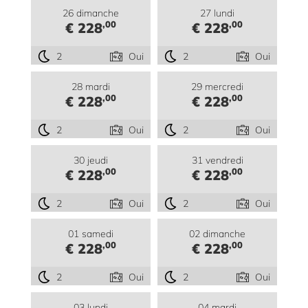
26 dimanche
27 lundi
,00
,00
€ 228
€ 228
2
Oui
2
Oui
28 mardi
29 mercredi
,00
,00
€ 228
€ 228
2
Oui
2
Oui
30 jeudi
31 vendredi
,00
,00
€ 228
€ 228
2
Oui
2
Oui
01 samedi
02 dimanche
,00
,00
€ 228
€ 228
2
Oui
2
Oui
03 lundi
04 mardi