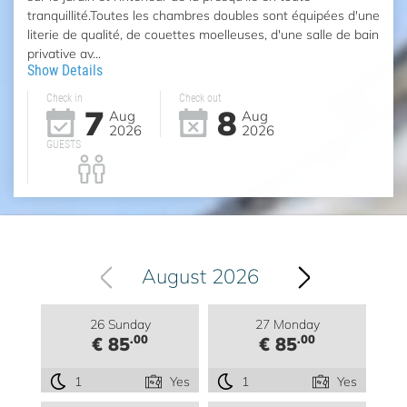
tranquillité.Toutes les chambres doubles sont équipées d'une
literie de qualité, de couettes moelleuses, d'une salle de bain
privative av...
Show Details
Check in
Check out
7
8
Aug
Aug
2026
2026
GUESTS
August 2026
26 Sunday
27 Monday
.00
.00
€ 85
€ 85
1
Yes
1
Yes