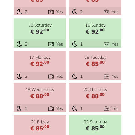
2
Yes
2
Yes
15 Saturday
16 Sunday
.00
.00
€ 92
€ 92
2
Yes
1
Yes
17 Monday
18 Tuesday
.00
.00
€ 92
€ 85
2
Yes
1
Yes
19 Wednesday
20 Thursday
.00
.00
€ 88
€ 88
1
Yes
1
Yes
21 Friday
22 Saturday
.00
.00
€ 85
€ 85