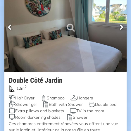
Double Côté Jardin
2
12m
Hair Dryer
Shampoo
Hangers
Shower gel
Bath with Shower
Double bed
Extra pillows and blankets
TV in the room
Room darkening shades
Shower
Ces chambres entièrement rénovées vous offrent une vue
sur le jardin et l'intérieur de la presqu'île en toute