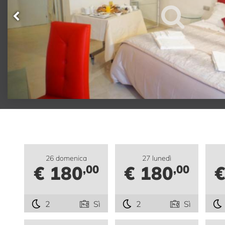
26 domenica
27 lunedì
€ 180
€ 180
€
,00
,00
2
Sì
2
Sì