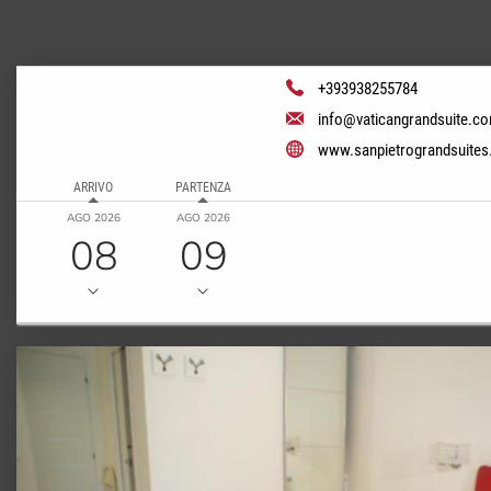
+393938255784
info@vaticangrandsuite.c
www.sanpietrograndsuite
ARRIVO
PARTENZA
AGO 2026
AGO 2026
08
09