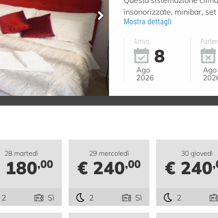
insonorizzate, minibar, set p
Mostra dettagli
Arrivo
Parte
8
Ago
Ago
2026
202
28 martedì
29 mercoledì
30 giovedì
 180
€ 240
€ 240
,00
,00
,
2
Sì
2
Sì
2