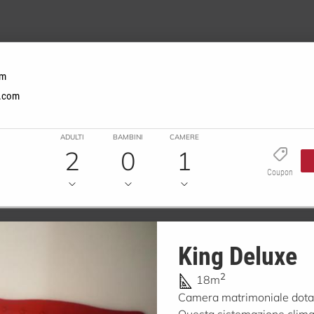
om
s.com
ADULTI
BAMBINI
CAMERE
2
0
1
Coupon
King Deluxe
2
18m
Camera matrimoniale dotata
Questa sistemazione climat