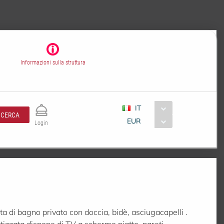
Informazioni sulla struttura
IT
CERCA
EUR
Login
 di bagno privato con doccia, bidè, asciugacapelli .
izzata dispone di TV a schermo piatto, pareti