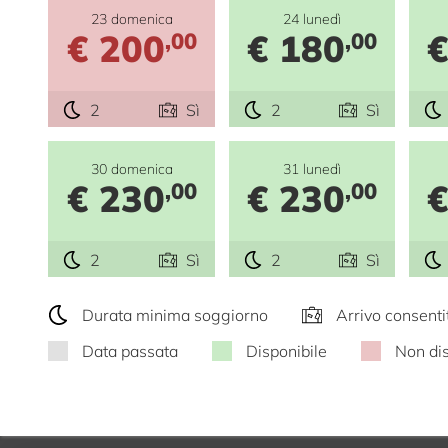
23 domenica
24 lunedì
€ 200
€ 180
€
,00
,00
2
Sì
2
Sì
30 domenica
31 lunedì
€ 230
€ 230
€
,00
,00
2
Sì
2
Sì
Durata minima soggiorno
Arrivo consenti
Data passata
Disponibile
Non dis