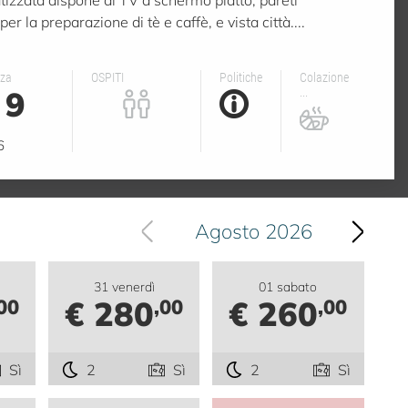
er la preparazione di tè e caffè, e vista città....
nza
OSPITI
Politiche
Colazione
9
...
6
Agosto 2026
31 venerdì
01 sabato
€ 280
€ 260
00
,00
,00
Sì
2
Sì
2
Sì