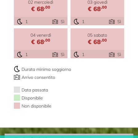
02 mercoledì
03 giovedì
,00
,00
€ 68
€ 68
1
Sì
1
Sì
04 venerdì
05 sabato
,00
,00
€ 68
€ 68
1
Sì
1
Sì
Durata minima soggiorno
Arrivo consentito
Data passata
Disponibile
Non disponibile