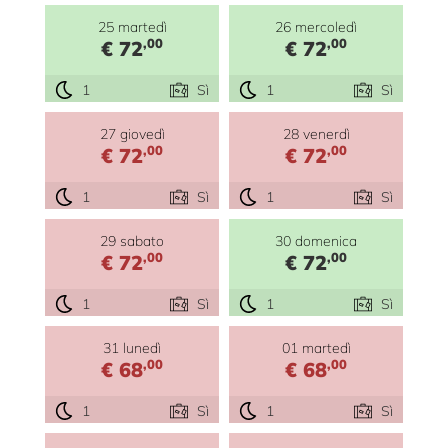
25 martedì
26 mercoledì
,00
,00
€ 72
€ 72
1
Sì
1
Sì
27 giovedì
28 venerdì
,00
,00
€ 72
€ 72
1
Sì
1
Sì
29 sabato
30 domenica
,00
,00
€ 72
€ 72
1
Sì
1
Sì
31 lunedì
01 martedì
,00
,00
€ 68
€ 68
1
Sì
1
Sì