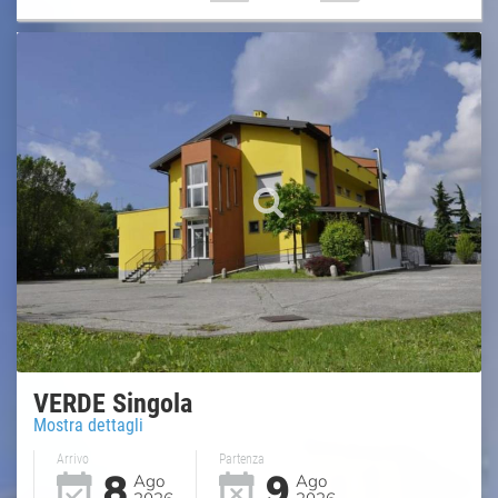
VERDE Singola
Mostra dettagli
Arrivo
Partenza
8
9
Ago
Ago