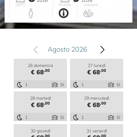
2026
2026
OSPITI
Politiche
Colazione ...
Agosto 2026
26 domenica
27 lunedì
,00
,00
€ 68
€ 68
1
Sì
1
Sì
28 martedì
29 mercoledì
,00
,00
€ 68
€ 68
1
Sì
1
Sì
30 giovedì
31 venerdì
,00
,00