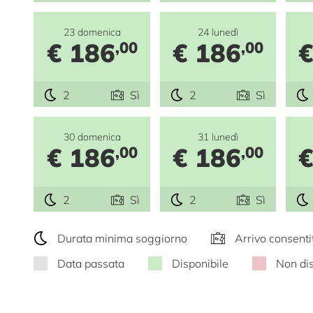
23 domenica
24 lunedì
€ 186
€ 186
€
,00
,00
2
Sì
2
Sì
30 domenica
31 lunedì
€ 186
€ 186
€
,00
,00
2
Sì
2
Sì
Durata minima soggiorno
Arrivo consenti
Data passata
Disponibile
Non dis