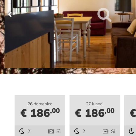
26 domenica
27 lunedì
€ 186
€ 186
€
,00
,00
2
Sì
2
Sì