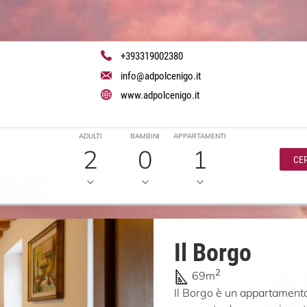
+393319002380
info@adpolcenigo.it
www.adpolcenigo.it
ADULTI
BAMBINI
APPARTAMENTI
2
0
1
CE
Il Borgo
2
69m
Il Borgo è un appartamento 