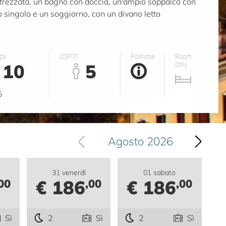
trezzata, un bagno con doccia, un'ampio soppalco con
o singolo e un soggiorno, con un divano letto
za
OSPITI
Politiche
Room
10
5
Only
6
Agosto 2026
31 venerdì
01 sabato
€ 186
€ 186
00
,00
,00
Sì
2
Sì
2
Sì