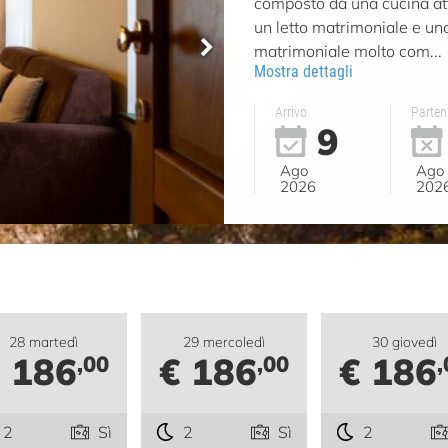
composto da una cucina at
un letto matrimoniale e un
matrimoniale molto com...
Mostra dettagli
Arrivo
Parten
9
Ago
Ago
2026
202
28 martedì
29 mercoledì
30 giovedì
 186
€ 186
€ 186
,00
,00
,
2
Sì
2
Sì
2