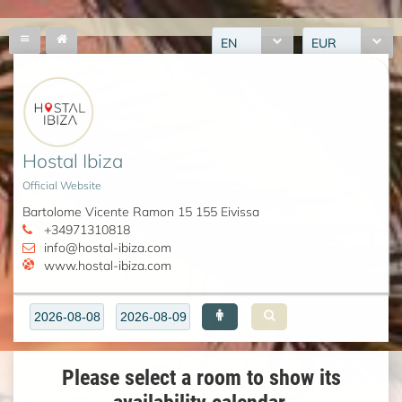
EN
EUR
Hostal Ibiza
Official Website
Bartolome Vicente Ramon 15 155 Eivissa
+34971310818
info@hostal-ibiza.com
www.hostal-ibiza.com
Please select a room to show its