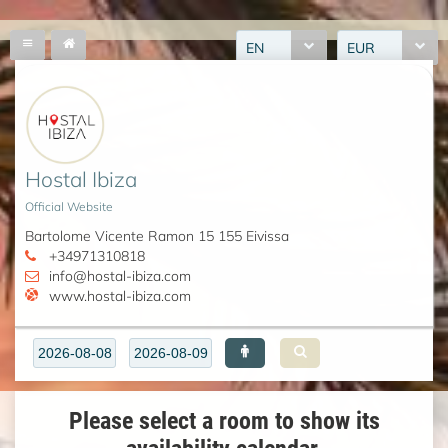
EN
EUR
Hostal Ibiza
Official Website
Bartolome Vicente Ramon 15 155 Eivissa
+34971310818
info@hostal-ibiza.com
www.hostal-ibiza.com
Please select a room to show its