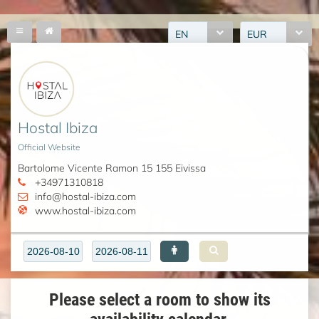
EN
EUR
Hostal Ibiza
Official Website
Bartolome Vicente Ramon 15 155 Eivissa
+34971310818
info@hostal-ibiza.com
www.hostal-ibiza.com
Please select a room to show its