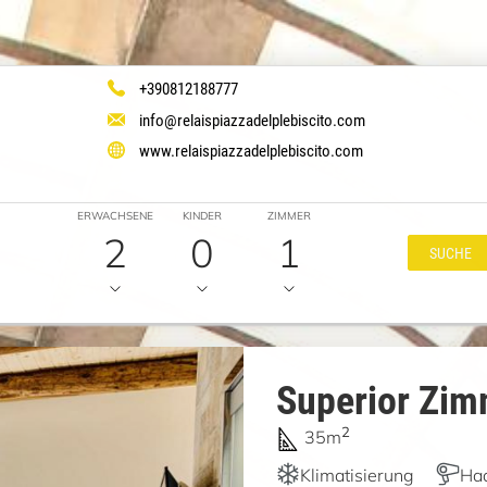
+390812188777
info@relaispiazzadelplebiscito.com
www.relaispiazzadelplebiscito.com
ERWACHSENE
KINDER
ZIMMER
2
0
1
SUCHE
Superior Zim
2
35m
Klimatisierung
Haa