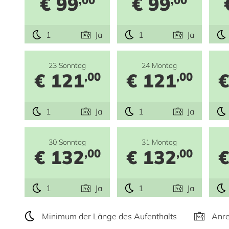
€ 99
€ 99
1
Ja
1
Ja
23 Sonntag
24 Montag
€ 121
€ 121
€
,00
,00
1
Ja
1
Ja
30 Sonntag
31 Montag
€ 132
€ 132
€
,00
,00
1
Ja
1
Ja
Minimum der Länge des Aufenthalts
Anre