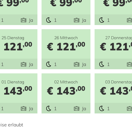
€ 99
€ 99
€ 99
1
Ja
1
Ja
1
25 Dienstag
26 Mittwoch
27 Donnersta
 121
€ 121
€ 121
,00
,00
,
1
Ja
1
Ja
1
01 Dienstag
02 Mittwoch
03 Donnersta
 143
€ 143
€ 143
,00
,00
,
1
Ja
1
Ja
1
ise erlaubt