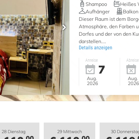
Shampoo
Heißes 
Aufhänger
Balkon
Dieser Raum ist dem Borgo
Atmosphäre, den Farben un
Dorfes und der von den K
darstellen....
Details anzeigen
Anreise
Abreise
7
Aug.
Aug.
2026
2026
28 Dienstag
29 Mittwoch
30 Donnersta
,00
,00
,