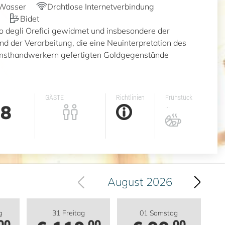
Wasser
Drahtlose Internetverbindung
Bidet
 degli Orefici gewidmet und insbesondere der
d der Verarbeitung, die eine Neuinterpretation des
unsthandwerkern gefertigten Goldgegenstände
GÄSTE
Richtlinien
Frühstück
8
...
August 2026
g
31 Freitag
01 Samstag
00
,00
,00