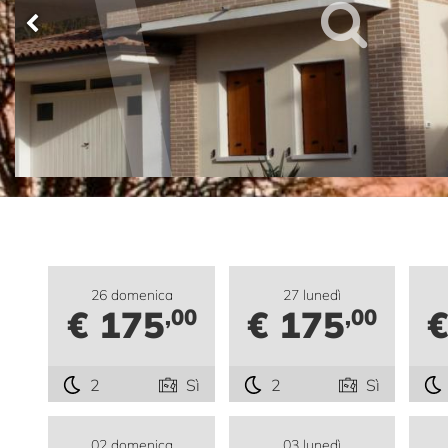
26 domenica
27 lunedì
€ 175
€ 175
€
,00
,00
2
Sì
2
Sì
02 domenica
03 lunedì