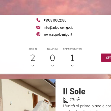
+393319002380
info@adpolcenigo.it
www.adpolcenigo.it
ADULTI
BAMBINI
APPARTAMENTI
2
0
1
CE
Il Sole
2
73m
L'unità al primo piano è 