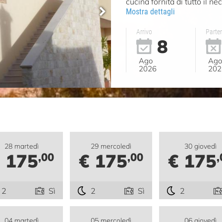
cucina fornita di tutto il n
Mostra dettagli
Arrivo
Parte
8
Ago
Ag
2026
202
28 martedì
29 mercoledì
30 giovedì
 175
€ 175
€ 175
,00
,00
,
2
Sì
2
Sì
2
04 martedì
05 mercoledì
06 giovedì