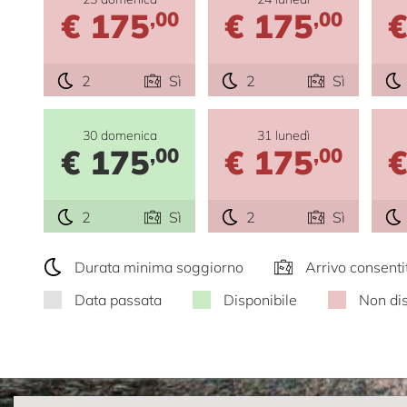
€ 175
€ 175
€
,00
,00
2
Sì
2
Sì
30 domenica
31 lunedì
€ 175
€ 175
€
,00
,00
2
Sì
2
Sì
Durata minima soggiorno
Arrivo consenti
Data passata
Disponibile
Non dis