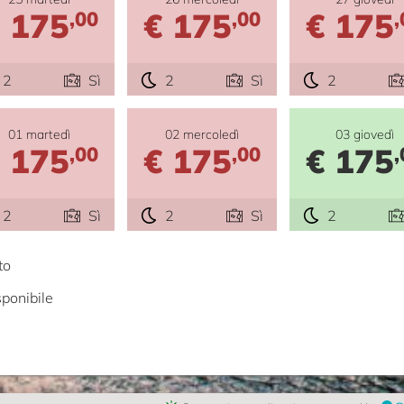
 175
€ 175
€ 175
,00
,00
,
2
Sì
2
Sì
2
01 martedì
02 mercoledì
03 giovedì
 175
€ 175
€ 175
,00
,00
,
2
Sì
2
Sì
2
to
ponibile