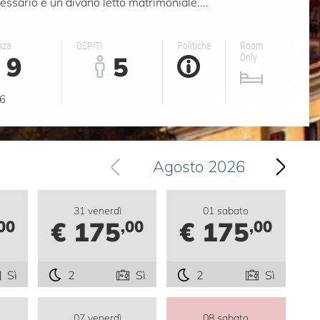
ecessario e un divano letto matrimoniale....
nza
OSPITI
Politiche
Room
9
5
Only
o
6
Agosto 2026
31 venerdì
01 sabato
€ 175
€ 175
00
,00
,00
Sì
2
Sì
2
Sì
07 venerdì
08 sabato