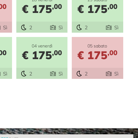
€ 175
€ 175
00
,00
,00
Sì
2
Sì
2
Sì
04 venerdì
05 sabato
€ 175
€ 175
00
,00
,00
Sì
2
Sì
2
Sì