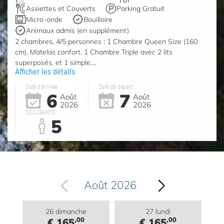
Assiettes et Couverts
Parking Gratuit
Micro-onde
Bouilloire
Animaux admis (en supplément)
2 chambres, 4/5 personnes : 1 Chambre Queen Size (160
cm). Matelas confort. 1 Chambre Triple avec 2 lits
superposés, et 1 simple....
Afficher les détails
Date d'arrivée
Date de départ
6
7
Août
Août
2026
2026
OCCUPANTS
5
Août 2026
26 dimanche
27 lundi
,00
,00
€ 165
€ 165