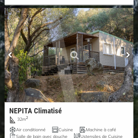
NEPITA Climatisé
2
32m
Air conditionné
Cuisine
Machine à café
Salle de bain avec douche
Ustensiles de Cuisine