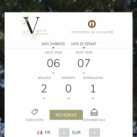
Informations sur la propriété
DATE D'ARRIVÉE
DATE DE DÉPART
AOÛT 2026
AOÛT 2026
06
07
ADULTES
ENFANTS
BUNGALOWS
2
0
1
RECHERCHE
Code promo
Connectez-vous
FR
EUR