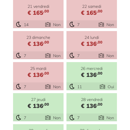
21 vendredi
22 samedi
,00
,00
€ 165
€ 165
14
Non
7
Non
23 dimanche
24 lundi
,00
,00
€ 136
€ 136
7
Non
7
Non
25 mardi
26 mercredi
,00
,00
€ 136
€ 136
7
Non
11
Oui
27 jeudi
28 vendredi
,00
,00
€ 136
€ 136
7
Non
7
Non