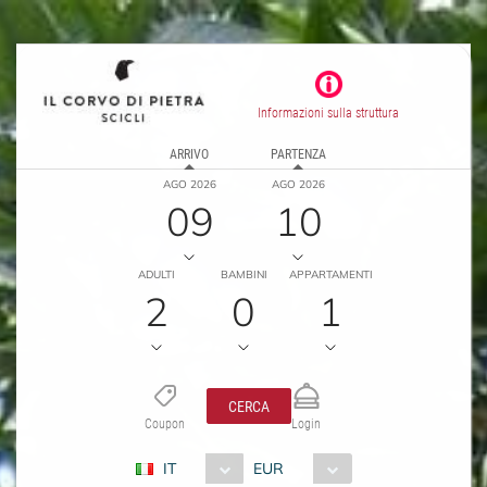
Informazioni sulla struttura
ARRIVO
PARTENZA
AGO 2026
AGO 2026
09
10
ADULTI
BAMBINI
APPARTAMENTI
2
0
1
CERCA
Coupon
Login
IT
EUR