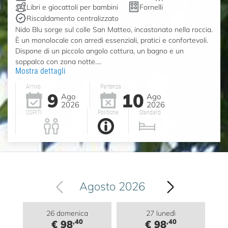
Libri e giocattoli per bambini
Fornelli
Riscaldamento centralizzato
Nido Blu sorge sul colle San Matteo, incastonato nella roccia.
È un monolocale con arredi essenziali, pratici e confortevoli.
Dispone di un piccolo angolo cottura, un bagno e un
soppalco con zona notte....
Mostra dettagli
Arrivo
Partenza
9
10
Ago
Ago
2026
2026
OSPITI
Politiche
Standard
Agosto 2026
26 domenica
27 lunedì
,40
,40
€ 98
€ 98