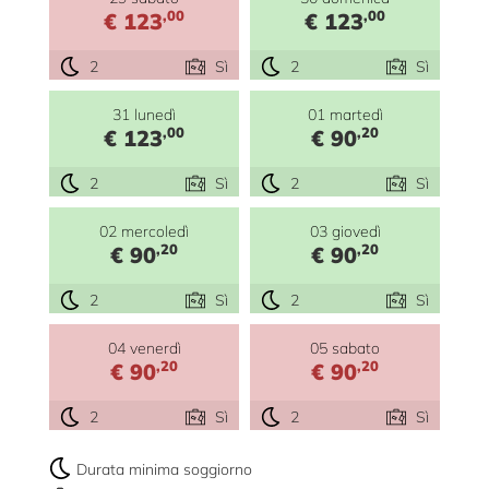
,00
,00
€ 123
€ 123
2
Sì
2
Sì
31 lunedì
01 martedì
,00
,20
€ 123
€ 90
2
Sì
2
Sì
02 mercoledì
03 giovedì
,20
,20
€ 90
€ 90
2
Sì
2
Sì
04 venerdì
05 sabato
,20
,20
€ 90
€ 90
2
Sì
2
Sì
Durata minima soggiorno