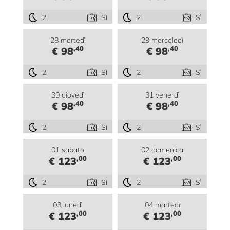
2
Sì
2
Sì
28 martedì
29 mercoledì
,40
,40
€ 98
€ 98
2
Sì
2
Sì
30 giovedì
31 venerdì
,40
,40
€ 98
€ 98
2
Sì
2
Sì
01 sabato
02 domenica
,00
,00
€ 123
€ 123
2
Sì
2
Sì
03 lunedì
04 martedì
,00
,00
€ 123
€ 123