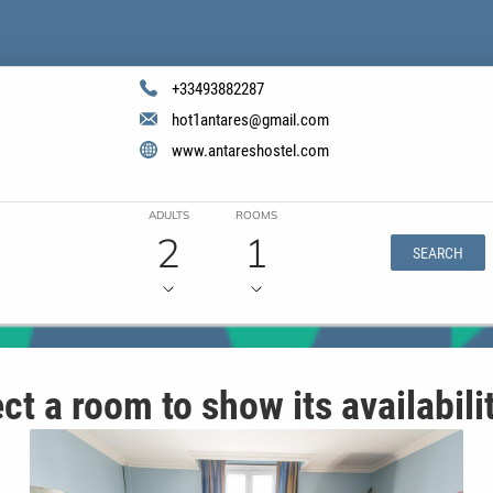
+33493882287
hot1antares@gmail.com
www.antareshostel.com
ADULTS
ROOMS
2
1
SEARCH
ct a room to show its availabili