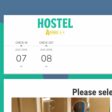
CHECK IN
CHECK OUT
AUG 2026
AUG 2026
07
08
Please sele