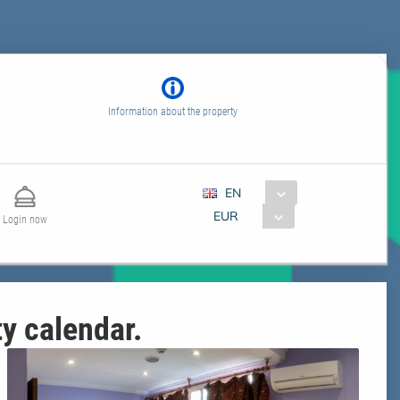
Information about the property
EN
EUR
Login now
ty calendar.