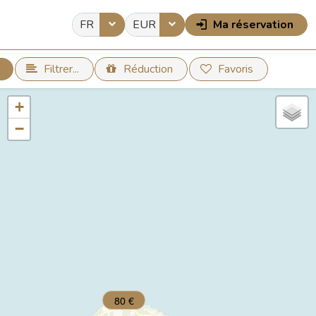
FR
EUR
Ma réservation
Filtrer...
Réduction
Favoris
+
−
80 €