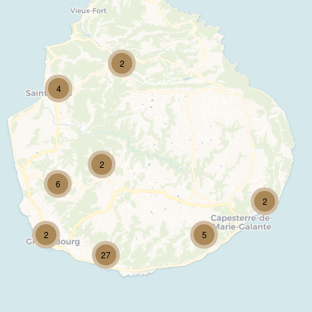
2
4
2
6
2
2
5
27