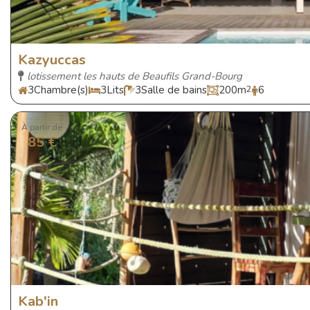
Kazyuccas
lotissement les hauts de Beaufils Grand-Bourg
3
Chambre(s)
3
Lits
3
Salle de bains
200
m
2
6
À partir de
85 €
Kab'in