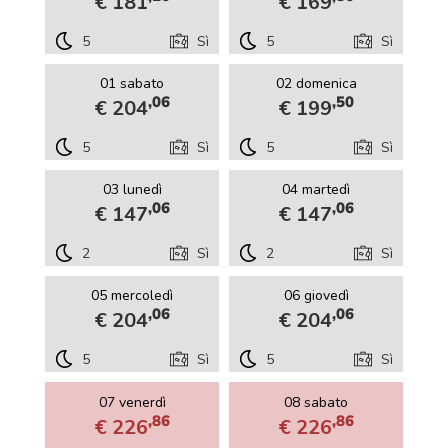
€ 181
€ 169
5
Sì
5
Sì
01 sabato
02 domenica
,06
,50
€ 204
€ 199
5
Sì
5
Sì
03 lunedì
04 martedì
,06
,06
€ 147
€ 147
2
Sì
2
Sì
05 mercoledì
06 giovedì
,06
,06
€ 204
€ 204
5
Sì
5
Sì
07 venerdì
08 sabato
,86
,86
€ 226
€ 226