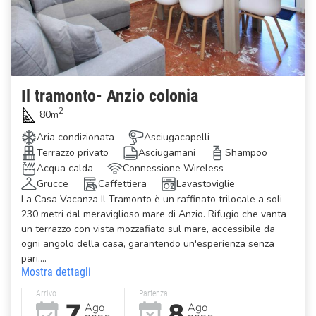
Il tramonto- Anzio colonia
2
80m
Aria condizionata
Asciugacapelli
Terrazzo privato
Asciugamani
Shampoo
Acqua calda
Connessione Wireless
Grucce
Caffettiera
Lavastoviglie
La Casa Vacanza Il Tramonto è un raffinato trilocale a soli
230 metri dal meraviglioso mare di Anzio. Rifugio che vanta
un terrazzo con vista mozzafiato sul mare, accessibile da
ogni angolo della casa, garantendo un'esperienza senza
pari....
Mostra dettagli
Arrivo
Partenza
7
8
Ago
Ago