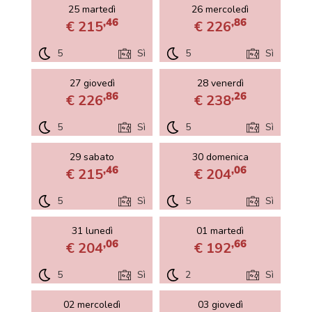
25 martedì
26 mercoledì
,46
,86
€ 215
€ 226
5
Sì
5
Sì
27 giovedì
28 venerdì
,86
,26
€ 226
€ 238
5
Sì
5
Sì
29 sabato
30 domenica
,46
,06
€ 215
€ 204
5
Sì
5
Sì
31 lunedì
01 martedì
,06
,66
€ 204
€ 192
5
Sì
2
Sì
02 mercoledì
03 giovedì