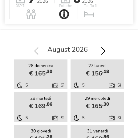
2026
2026
OSPITI
Politiche
Tariffa fl...
August 2026
26 domenica
27 lunedì
,30
,18
€ 165
€ 156
5
Sì
5
Sì
28 martedì
29 mercoledì
,86
,30
€ 169
€ 165
5
Sì
5
Sì
30 giovedì
31 venerdì
,26
,86